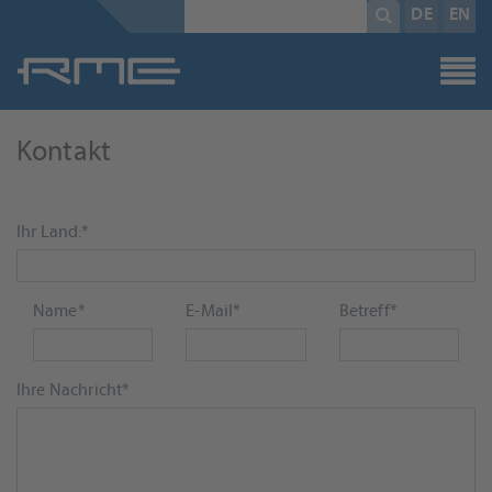
Pflichtfeld
Suchbegriff
*
DE
EN
Kontakt
Pflichtfeld
Ihr Land:
*
Pflichtfeld
Pflichtfeld
Pflichtfeld
Name
*
E-Mail
*
Betreff
*
Pflichtfeld
Ihre Nachricht
*