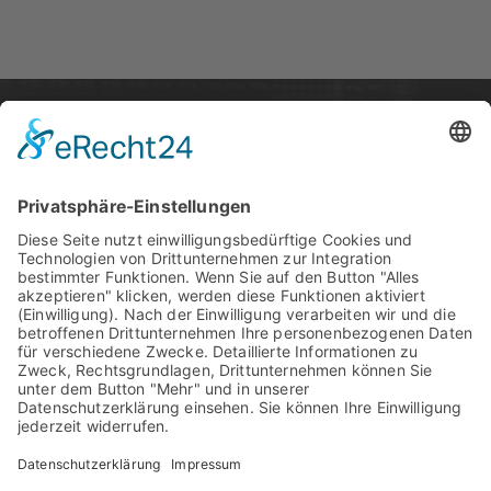
STARTSEITE
PRODUKTE
SUPPORT
News
PCI / PCI Express
Kontakt
Artists
Interfaces
Distributoren
Unternehmen
Wandler
RME Forum
Produktvergleich
MADI
Knowledge Base
Mic Preamps
Media Material
RME Zubehör
Produktregistrieru
Software
Ehemalige
Produkte
SteadyClock FS
Download