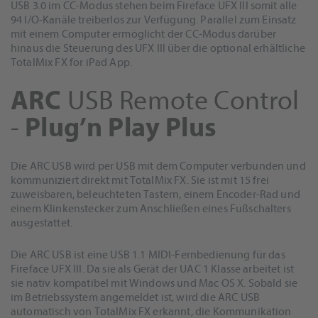
USB 3.0 im CC-Modus stehen beim Fireface UFX III somit alle
94 I/O-Kanäle treiberlos zur Verfügung. Parallel zum Einsatz
mit einem Computer ermöglicht der CC-Modus darüber
hinaus die Steuerung des UFX III über die optional erhältliche
TotalMix FX for iPad App.
ARC
USB Remote Control
-
Plug’n Play Plus
Die ARC USB wird per USB mit dem Computer verbunden und
kommuniziert direkt mit TotalMix FX. Sie ist mit 15 frei
zuweisbaren, beleuchteten Tastern, einem Encoder-Rad und
einem Klinkenstecker zum Anschließen eines Fußschalters
ausgestattet.
Die ARC USB ist eine USB 1.1 MIDI-Fernbedienung für das
Fireface UFX III. Da sie als Gerät der UAC 1 Klasse arbeitet ist
sie nativ kompatibel mit Windows und Mac OS X. Sobald sie
im Betriebssystem angemeldet ist, wird die ARC USB
automatisch von TotalMix FX erkannt, die Kommunikation