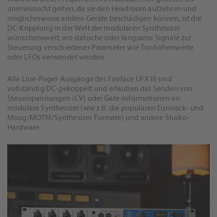
unerwünscht gelten, da sie den Headroom aufzehren und
möglicherweise andere Geräte beschädigen können, ist die
DC-Kopplung in der Welt der modularen Synthesizer
wünschenswert, wo statische oder langsame Signale zur
Steuerung verschiedener Parameter wie Tonhöhenwerte
oder LFOs verwendet werden.
Alle Line-Pegel-Ausgänge des Fireface UFX III sind
vollständig DC-gekoppelt und erlauben das Senden von
Steuerspannungen (CV) oder Gate-Informationen an
modulare Synthesizer (wie z.B. die populären Eurorack- und
Moog/MOTM/Synthesizer Formate) und andere Studio-
Hardware.