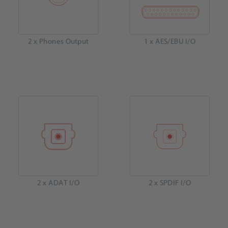
2 x Phones Output
1 x AES/EBU I/O
2 x ADAT I/O
2 x SPDIF I/O