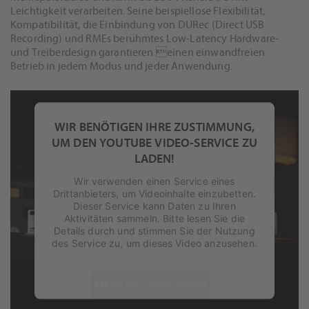
Leichtigkeit verarbeiten. Seine beispiellose Flexibilität,
Kompatibilität, die Einbindung von DURec (Direct USB
Recording) und RMEs berühmtes Low-Latency Hardware-
und Treiberdesign garantieren einen einwandfreien
Betrieb in jedem Modus und jeder Anwendung.
WIR BENÖTIGEN IHRE ZUSTIMMUNG,
UM DEN YOUTUBE VIDEO-SERVICE ZU
LADEN!
Wir verwenden einen Service eines
Drittanbieters, um Videoinhalte einzubetten.
Dieser Service kann Daten zu Ihren
Aktivitäten sammeln. Bitte lesen Sie die
Details durch und stimmen Sie der Nutzung
des Service zu, um dieses Video anzusehen.
Ausgestattet mit professionellen Features wie SteadyClock
MEHR INFORMATIONEN
FS, MADI I/O (64 Kanäle), einem leistungsstarken DSP, USB 3.
0 (volle 94 Kanäle I/O Class Compliant ready), TotalMix FX,