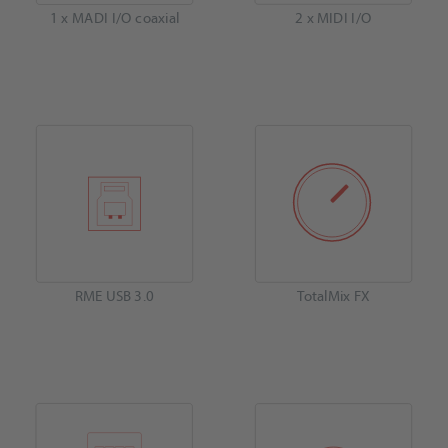
1 x MADI I/O coaxial
2 x MIDI I/O
RME USB 3.0
TotalMix FX