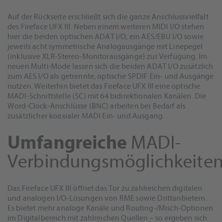
Auf der Rückseite erschließt sich die ganze Anschlussvielfalt
des Fireface UFX III. Neben einem weiteren MIDI I/O stehen
hier die beiden optischen ADAT I/O, ein AES/EBU I/O sowie
jeweils acht symmetrische Analogausgänge mit Linepegel
(inklusive XLR-Stereo-Monitorausgänge) zur Verfügung. Im
neuen Multi-Mode lassen sich die beiden ADAT I/O zusätzlich
zum AES I/O als getrennte, optische SPDIF Ein- und Ausgänge
nutzen. Weiterhin bietet das Fireface UFX III eine optische
MADI-Schnittstelle (SC) mit 64 bidirektionalen Kanälen. Die
Word-Clock-Anschlüsse (BNC) arbeiten bei Bedarf als
zusätzlicher koaxialer MADI Ein- und Ausgang.
Umfangreiche
MADI-
Verbindungsmöglichkeite
Das Fireface UFX III öffnet das Tor zu zahlreichen digitalen
und analogen I/O-Lösungen von RME sowie Drittanbietern.
Es bietet mehr analoge Kanäle und Routing-/Misch-Optionen
im Digitalbereich mit zahlreichen Quellen – so ergeben sich