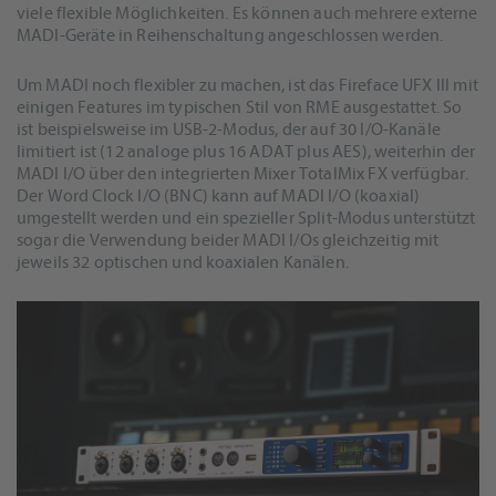
viele flexible Möglichkeiten. Es können auch mehrere externe
MADI-Geräte in Reihenschaltung angeschlossen werden.
Um MADI noch flexibler zu machen, ist das Fireface UFX III mit
einigen Features im typischen Stil von RME ausgestattet. So
ist beispielsweise im USB-2-Modus, der auf 30 I/O-Kanäle
limitiert ist (12 analoge plus 16 ADAT plus AES), weiterhin der
MADI I/O über den integrierten Mixer TotalMix FX verfügbar.
Der Word Clock I/O (BNC) kann auf MADI I/O (koaxial)
umgestellt werden und ein spezieller Split-Modus unterstützt
sogar die Verwendung beider MADI I/Os gleichzeitig mit
jeweils 32 optischen und koaxialen Kanälen.