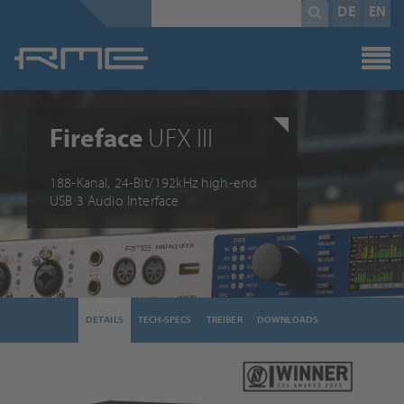
Pflichtfeld
Suchbegriff
*
DE
EN
Fireface
UFX III
188-Kanal, 24-Bit/192kHz high-end
USB 3 Audio Interface
DETAILS
TECH-SPECS
TREIBER
DOWNLOADS