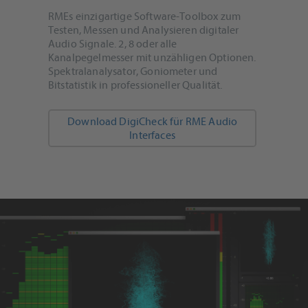
RMEs einzigartige Software-Toolbox zum
Testen, Messen und Analysieren digitaler
Audio Signale. 2, 8 oder alle
Kanalpegelmesser mit unzähligen Optionen.
Spektralanalysator, Goniometer und
Bitstatistik in professioneller Qualität.
Download DigiCheck für RME Audio
Interfaces