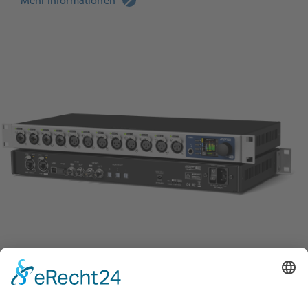
Mehr Informationen
12Mic
12-Kanal digital gesteuerter Mikrofonvorverstärker mit
AVB und MADI