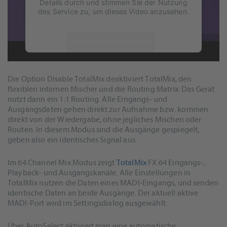
Details durch und stimmen Sie der Nutzung
des Service zu, um dieses Video anzusehen.
Das MADIface USB bietet beim Betrieb mit Windows und Mac
MEHR INFORMATIONEN
verschiedene Betriebsmodi: 64 Channel Mix, Redundanter
Eingang, 128 Channel Mix, und 1:1 Routing.
AKZEPTIEREN
Die Option Disable TotalMix deaktiviert TotalMix, den
powered by
Usercentrics Consent
flexiblen internen Mischer und die Routing Matrix. Das Gerät
Management Platform
&
eRecht24
nutzt dann ein 1:1 Routing. Alle Eingangs- und
Ausgangsdaten gehen direkt zur Aufnahme bzw. kommen
direkt von der Wiedergabe, ohne jegliches Mischen oder
Routen. In diesem Modus sind die Ausgänge gespiegelt,
geben also ein identisches Signal aus.
Im 64 Channel Mix Modus zeigt
TotalMix
FX 64 Eingangs-,
Playback- und Ausgangskanäle. Alle Einstellungen in
TotalMix nutzen die Daten eines MADI-Eingangs, und senden
identische Daten an beide Ausgänge. Der aktuell aktive
MADI-Port wird im Settingsdialog ausgewählt.
Über AutoSelect aktiviert man eine automatische