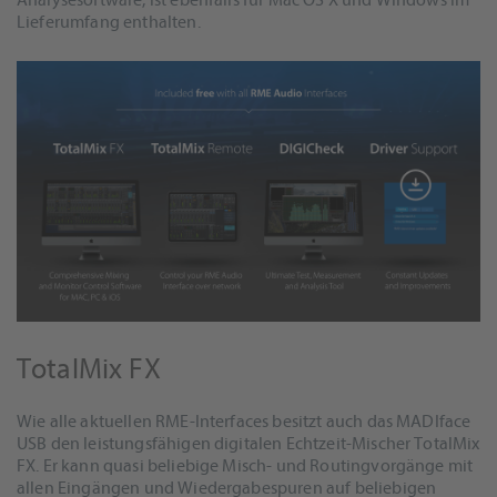
Analysesoftware, ist ebenfalls für Mac OS X und Windows im
Lieferumfang enthalten.
TotalMix FX
Wie alle aktuellen RME-Interfaces besitzt auch das MADIface
USB den leistungsfähigen digitalen Echtzeit-Mischer TotalMix
FX. Er kann quasi beliebige Misch- und Routingvorgänge mit
allen Eingängen und Wiedergabespuren auf beliebigen