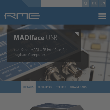
Pflichtfeld
Suchbegriff
*
DE
EN
MADIface
USB
128-Kanal MADI USB Interface für
tragbare Computer
DETAILS
TECH-SPECS
TREIBER
DOWNLOADS