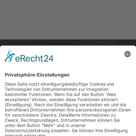
STARTSEITE
PRODUKTE
SUPPORT
News
PCI / PCI Express
Kontakt
Artists
Interfaces
Distributoren
Unternehmen
Wandler
RME Forum
Produktvergleich
MADI
Knowledge Base
Mic Preamps
Media Material
RME Zubehör
Produktregistrieru
Software
Ehemalige