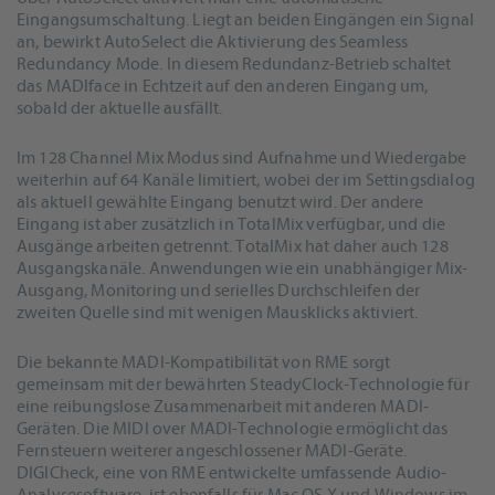
Eingangsumschaltung. Liegt an beiden Eingängen ein Signal
an, bewirkt AutoSelect die Aktivierung des Seamless
Redundancy Mode. In diesem Redundanz-Betrieb schaltet
das MADIface in Echtzeit auf den anderen Eingang um,
sobald der aktuelle ausfällt.
Im 128 Channel Mix Modus sind Aufnahme und Wiedergabe
weiterhin auf 64 Kanäle limitiert, wobei der im Settingsdialog
als aktuell gewählte Eingang benutzt wird. Der andere
Eingang ist aber zusätzlich in TotalMix verfügbar, und die
Ausgänge arbeiten getrennt. TotalMix hat daher auch 128
Ausgangskanäle. Anwendungen wie ein unabhängiger Mix-
Ausgang, Monitoring und serielles Durchschleifen der
zweiten Quelle sind mit wenigen Mausklicks aktiviert.
Die bekannte MADI-Kompatibilität von RME sorgt
gemeinsam mit der bewährten SteadyClock-Technologie für
eine reibungslose Zusammenarbeit mit anderen MADI-
Geräten. Die MIDI over MADI-Technologie ermöglicht das
Fernsteuern weiterer angeschlossener MADI-Geräte.
DIGICheck, eine von RME entwickelte umfassende Audio-