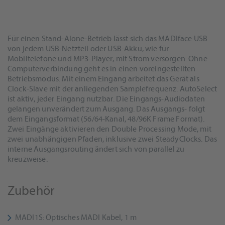
Für einen Stand-Alone-Betrieb lässt sich das MADIface USB
von jedem USB-Netzteil oder USB-Akku, wie für
Mobiltelefone und MP3-Player, mit Strom versorgen. Ohne
Computerverbindung geht es in einen voreingestellten
Betriebsmodus. Mit einem Eingang arbeitet das Gerät als
Clock-Slave mit der anliegenden Samplefrequenz. AutoSelect
ist aktiv, jeder Eingang nutzbar. Die Eingangs-Audiodaten
gelangen unverändert zum Ausgang. Das Ausgangs- folgt
dem Eingangsformat (56/64-Kanal, 48/96K Frame Format).
Zwei Eingänge aktivieren den Double Processing Mode, mit
zwei unabhängigen Pfaden, inklusive zwei SteadyClocks. Das
interne Ausgangsrouting ändert sich von parallel zu
kreuzweise.
Zubehör
MADI1S: Optisches MADI Kabel, 1 m