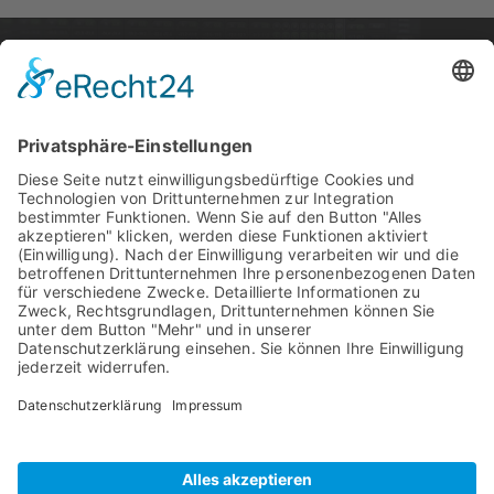
STARTSEITE
PRODUKTE
SUPPORT
News
PCI / PCI Express
Kontakt
Artists
Interfaces
Distributoren
Unternehmen
Wandler
RME Forum
Produktvergleich
MADI
Knowledge Base
Mic Preamps
Media Material
RME Zubehör
Produktregistrieru
Software
Ehemalige
Produkte
SteadyClock FS
Download
TeamViewer
Tech-Info
Impressum