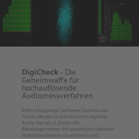
- Die
DigiCheck
Geheimwaffe für
hochauflösende
Audiomessverfahren
RMEs einzigartige Software-Toolbox zum
Testen, Messen und Analysieren digitaler
Audio Signale. 2, 8 oder alle
Kanalpegelmesser mit unzähligen Optionen.
Spektralanalysator, Goniometer und