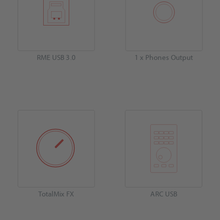
RME USB 3.0
1 x Phones Output
TotalMix FX
ARC USB