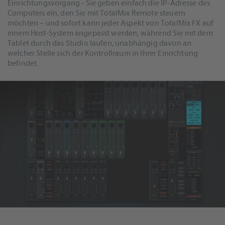
Einrichtungsvorgang - Sie geben einfach die IP-Adresse des
Computers ein, den Sie mit TotalMix Remote steuern
möchten – und sofort kann jeder Aspekt von TotalMix FX auf
einem Host-System angepasst werden, während Sie mit dem
Tablet durch das Studio laufen, unabhängig davon an
welcher Stelle sich der Kontrollraum in Ihrer Einrichtung
befindet.