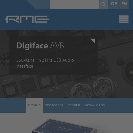
Pflichtfeld
Suchbegriff
*
DE
EN
Digiface
AVB
256-Kanal 192 kHz USB Audio
Interface
DETAILS
TECH-SPECS
TREIBER
DOWNLOADS