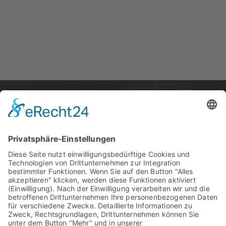
STARTSEITE
PRODUKTE
SUPPORT
News
PCI / PCI Express
Kontakt
Artists
Interfaces
Distributoren
Unternehmen
Wandler
RME Forum
Produktvergleich
MADI
Knowledge Base
Mic Preamps
Media Material
RME Zubehör
Produktregistrieru