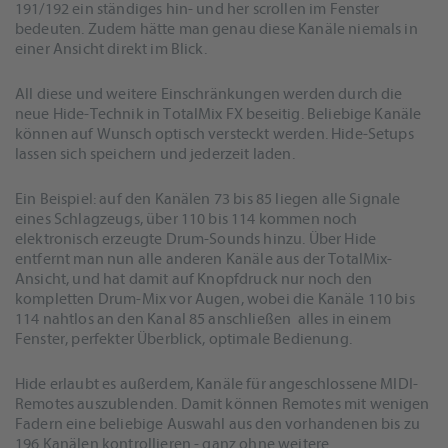
191/192 ein ständiges hin- und her scrollen im Fenster
bedeuten. Zudem hätte man genau diese Kanäle niemals in
einer Ansicht direkt im Blick.
All diese und weitere Einschränkungen werden durch die
neue Hide-Technik in TotalMix FX beseitig. Beliebige Kanäle
können auf Wunsch optisch versteckt werden. Hide-Setups
lassen sich speichern und jederzeit laden.
Ein Beispiel: auf den Kanälen 73 bis 85 liegen alle Signale
eines Schlagzeugs, über 110 bis 114 kommen noch
elektronisch erzeugte Drum-Sounds hinzu. Über Hide
entfernt man nun alle anderen Kanäle aus der TotalMix-
Ansicht, und hat damit auf Knopfdruck nur noch den
kompletten Drum-Mix vor Augen, wobei die Kanäle 110 bis
114 nahtlos an den Kanal 85 anschließen  alles in einem
Fenster, perfekter Überblick, optimale Bedienung.
Hide erlaubt es außerdem, Kanäle für angeschlossene MIDI-
Remotes auszublenden. Damit können Remotes mit wenigen
Fadern eine beliebige Auswahl aus den vorhandenen bis zu
196 Kanälen kontrollieren - ganz ohne weitere