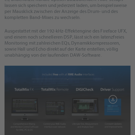
lassen sich speichern und jederzeit laden, um beispielsweise
per Mausklick zwischen der Anzeige des Drum- und des
kompletten Band-Mixes zu wechseln.
Ausgestattet mit der 192-kHz-Effektengine des Fireface UFX,
und einem noch schnelleren DSP, lässt sich ein latenzfreies
Monitoring mit zahlreichen EQs, Dynamikkompressoren,
sowie Hall und Echo direkt auf der Karte erstellen, völlig
unabhängig von der laufenden DAW-Software.