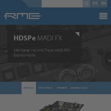
Pflichtfeld
Suchbegriff
*
DE
EN
HDSPe
MADI FX
390-Kanal 192 kHz Triple MADI PCI-
Express-Karte
DETAILS
TECH-SPECS
TREIBER
DOWNLOADS