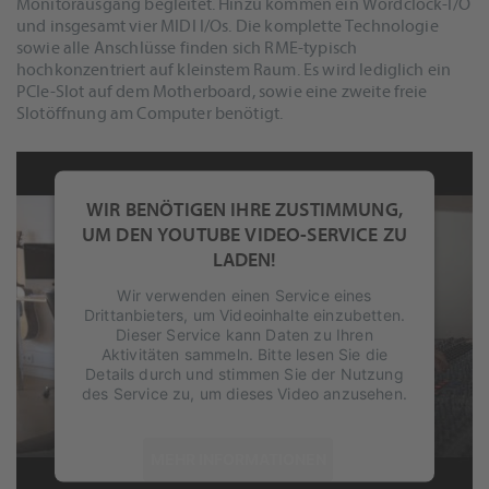
Monitorausgang begleitet. Hinzu kommen ein Wordclock-I/O
und insgesamt vier MIDI I/Os. Die komplette Technologie
sowie alle Anschlüsse finden sich RME-typisch
hochkonzentriert auf kleinstem Raum. Es wird lediglich ein
PCIe-Slot auf dem Motherboard, sowie eine zweite freie
Slotöffnung am Computer benötigt.
WIR BENÖTIGEN IHRE ZUSTIMMUNG,
UM DEN YOUTUBE VIDEO-SERVICE ZU
LADEN!
Wir verwenden einen Service eines
Drittanbieters, um Videoinhalte einzubetten.
Dieser Service kann Daten zu Ihren
Aktivitäten sammeln. Bitte lesen Sie die
Details durch und stimmen Sie der Nutzung
des Service zu, um dieses Video anzusehen.
Um RMEs weltweit einzigartige Low-Latency-Performance
MEHR INFORMATIONEN
auch mit derart vielen Kanälen zu garantieren, wurde ein