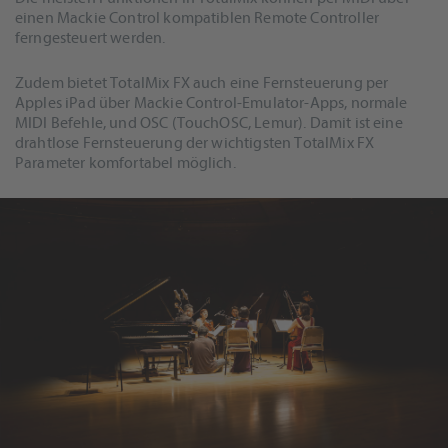
einen Mackie Control kompatiblen Remote Controller
ferngesteuert werden.
Zudem bietet TotalMix FX auch eine Fernsteuerung per
Apples iPad über Mackie Control-Emulator-Apps, normale
MIDI Befehle, und OSC (TouchOSC, Lemur). Damit ist eine
drahtlose Fernsteuerung der wichtigsten TotalMix FX
Parameter komfortabel möglich.