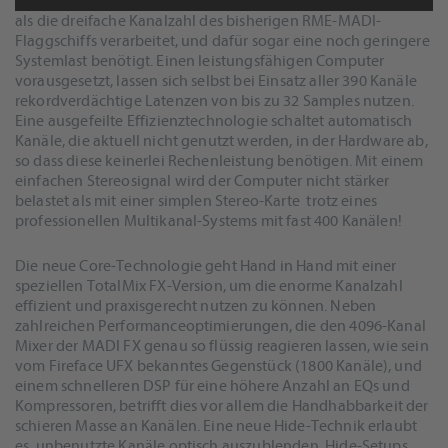
neuer, modularer High-Tech Audio-Core entwickelt, der mehr
als die dreifache Kanalzahl des bisherigen RME-MADI-
AKZEPTIEREN
Flaggschiffs verarbeitet, und dafür sogar eine noch geringere
powered by
Usercentrics Consent
Systemlast benötigt. Einen leistungsfähigen Computer
Management Platform
&
eRecht24
vorausgesetzt, lassen sich selbst bei Einsatz aller 390 Kanäle
rekordverdächtige Latenzen von bis zu 32 Samples nutzen.
Eine ausgefeilte Effizienztechnologie schaltet automatisch
Kanäle, die aktuell nicht genutzt werden, in der Hardware ab,
so dass diese keinerlei Rechenleistung benötigen. Mit einem
einfachen Stereosignal wird der Computer nicht stärker
belastet als mit einer simplen Stereo-Karte  trotz eines
professionellen Multikanal-Systems mit fast 400 Kanälen!
Die neue Core-Technologie geht Hand in Hand mit einer
speziellen TotalMix FX-Version, um die enorme Kanalzahl
effizient und praxisgerecht nutzen zu können. Neben
zahlreichen Performanceoptimierungen, die den 4096-Kanal
Mixer der MADI FX genau so flüssig reagieren lassen, wie sein
vom Fireface UFX bekanntes Gegenstück (1800 Kanäle), und
einem schnelleren DSP für eine höhere Anzahl an EQs und
Kompressoren, betrifft dies vor allem die Handhabbarkeit der
schieren Masse an Kanälen. Eine neue Hide-Technik erlaubt
es, unbenutzte Kanäle optisch auszublenden. Hide-Setups