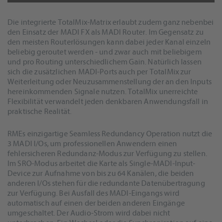
Die integrierte TotalMix-Matrix erlaubt zudem ganz nebenbei
den Einsatz der MADI FX als MADI Router. Im Gegensatz zu
den meisten Routerlösungen kann dabei jeder Kanal einzeln
beliebig geroutet werden - und zwar auch mit beliebigem
und pro Routing unterschiedlichem Gain. Natürlich lassen
sich die zusätzlichen MADI-Ports auch per TotalMix zur
Weiterleitung oder Neuzusammenstellung der an den Inputs
hereinkommenden Signale nutzen. TotalMix unerreichte
Flexibilität verwandelt jeden denkbaren Anwendungsfall in
praktische Realität.
RMEs einzigartige Seamless Redundancy Operation nutzt die
3 MADI I/Os, um professionellen Anwendern einen
fehlersicheren Redundanz-Modus zur Verfügung zu stellen.
Im SRO-Modus arbeitet die Karte als Single-MADI-Input-
Device zur Aufnahme von bis zu 64 Kanälen, die beiden
anderen I/Os stehen für die redundante Datenübertragung
zur Verfügung. Bei Ausfall des MADI-Eingangs wird
automatisch auf einen der beiden anderen Eingänge
umgeschaltet. Der Audio-Strom wird dabei nicht