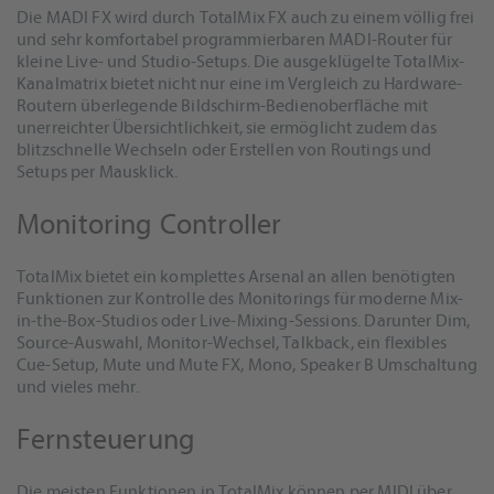
Die MADI FX wird durch TotalMix FX auch zu einem völlig frei
und sehr komfortabel programmierbaren MADI-Router für
kleine Live- und Studio-Setups. Die ausgeklügelte TotalMix-
Kanalmatrix bietet nicht nur eine im Vergleich zu Hardware-
Routern überlegende Bildschirm-Bedienoberfläche mit
unerreichter Übersichtlichkeit, sie ermöglicht zudem das
blitzschnelle Wechseln oder Erstellen von Routings und
Setups per Mausklick.
Monitoring Controller
TotalMix bietet ein komplettes Arsenal an allen benötigten
Funktionen zur Kontrolle des Monitorings für moderne Mix-
in-the-Box-Studios oder Live-Mixing-Sessions. Darunter Dim,
Source-Auswahl, Monitor-Wechsel, Talkback, ein flexibles
Cue-Setup, Mute und Mute FX, Mono, Speaker B Umschaltung
und vieles mehr.
Fernsteuerung
Die meisten Funktionen in TotalMix können per MIDI über