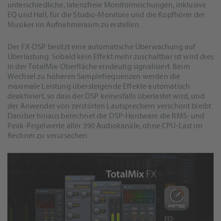
unterschiedliche, latenzfreie Monitormischungen, inklusive
EQ und Hall, für die Studio-Monitore und die Kopfhörer der
Musiker im Aufnahmeraum zu erstellen.
Der FX-DSP besitzt eine automatische Überwachung auf
Überlastung. Sobald kein Effekt mehr zuschaltbar ist wird dies
in der TotalMix-Oberfläche eindeutig signalisiert. Beim
Wechsel zu höheren Samplefrequenzen werden die
maximale Leistung übersteigende Effekte automatisch
deaktiviert, so dass der DSP keinesfalls überlastet wird, und
der Anwender von zerstörten Lautsprechern verschont bleibt.
Darüber hinaus berechnet die DSP-Hardware die RMS- und
Peak-Pegelwerte aller 390 Audiokanäle, ohne CPU-Last im
Rechner zu verursachen.