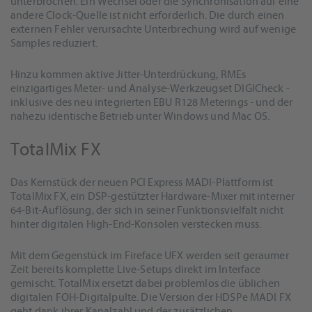
unterbrochen. Ein Wechsel oder die Synchronisation auf eine
andere Clock-Quelle ist nicht erforderlich. Die durch einen
externen Fehler verursachte Unterbrechung wird auf wenige
Samples reduziert.
Hinzu kommen aktive Jitter-Unterdrückung, RMEs
einzigartiges Meter- und Analyse-Werkzeugset DIGICheck -
inklusive des neu integrierten EBU R128 Meterings - und der
nahezu identische Betrieb unter Windows und Mac OS.
TotalMix FX
Das Kernstück der neuen PCI Express MADI-Plattform ist
TotalMix FX, ein DSP-gestützter Hardware-Mixer mit interner
64-Bit-Auflösung, der sich in seiner Funktionsvielfalt nicht
hinter digitalen High-End-Konsolen verstecken muss.
Mit dem Gegenstück im Fireface UFX werden seit geraumer
Zeit bereits komplette Live-Setups direkt im Interface
gemischt. TotalMix ersetzt dabei problemlos die üblichen
digitalen FOH-Digitalpulte. Die Version der HDSPe MADI FX
geht dank ihrer Kanalzahl und der zusätzlichen