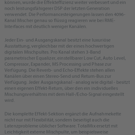
können, wurde die Effekteffizienz weiter verbessert und ein
noch leistungsfähigerer DSP der letzten Generation
verwendet. Die Performancesteigerungen lassen den 4096-
Kanal Mischer genau so flüssig reagieren wie bei RME-
Interfaces mit deutlich weniger Kanälen.
Jeder Ein- und Ausgangskanal besitzt eine luxuriöse
Ausstattung, vergleichbar mit der eines hochwertigen
digitalen Mischpultes. Pro Kanal stehen 3-Band
parametrischer Equalizer, einstellbarer Low Cut, Auto Level,
Compressor, Expander, MS Processing und Phase zur
Verfügung. Die Reverb- und Echo-Effekte stehen allen
Kanälen über einen Stereo-Send und Return-Bus zur
Verfügung. Jeder Ausgangskanal - analog wie digital - besitzt
einen eigenen Effekt-Return, über den ein individuelles
Mischungsverhältnis mit dem Hall-/Echo-Signal eingestellt
wird.
Die komplette Effekt-Sektion ergänzt die Aufnahmekette
nicht nur mit Flexibilität, sondern beseitigt auch die
Latenzprobleme üblicher Software. TotalMix ersetzt mit
Leichtigkeit externe Mischpulte, um beispielsweise