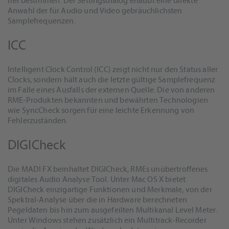
frei bestimmen. Der Settingsdialog erlaubt eine direkte
Anwahl der für Audio und Video gebräuchlichsten
Samplefrequenzen.
ICC
Intelligent Clock Control (ICC) zeigt nicht nur den Status aller
Clocks, sondern hält auch die letzte gültige Samplefrequenz
im Falle eines Ausfalls der externen Quelle. Die von anderen
RME-Produkten bekannten und bewährten Technologien
wie SyncCheck sorgen für eine leichte Erkennung von
Fehlerzuständen.
DIGICheck
Die MADI FX beinhaltet DIGICheck, RMEs unübertroffenes
digitales Audio Analyse Tool. Unter Mac OS X bietet
DIGICheck einzigartige Funktionen und Merkmale, von der
Spektral-Analyse über die in Hardware berechneten
Pegeldaten bis hin zum ausgefeilten Multikanal Level Meter.
Unter Windows stehen zusätzlich ein Multitrack-Recorder