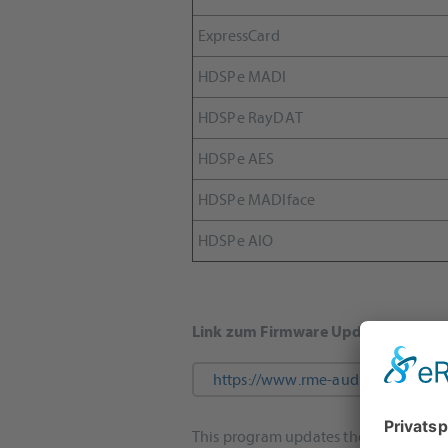
ExpressCard
HDSPe MADI
HDSPe RayDAT
HDSPe AES
HDSPe MADIface
HDSPe AIO
Link zum Firmware Update für MAD
https://www.rme-audio.de/downlo
This program updates the firmware to t