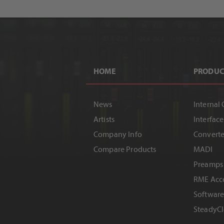
HOME
PRODUC
News
Internal 
Artists
Interface
Company Info
Converte
Compare Products
MADI
Preamps
RME Acce
Softwar
SteadyCl