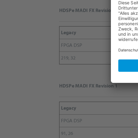
HDSPe MADI FX Revision 2
Legacy
FPGA DSP
219, 32
HDSPe MADI FX Revision 1
Legacy
FPGA DSP
91, 26