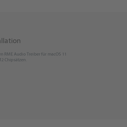
llation
ten RME Audio Treiber für macOS 11
M2 Chipsätzen.