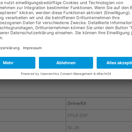
DriverKit
FPGA DSP
220, 32
DriverKit
FPGA DSP
92, 26