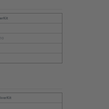
erKit
10
iverKit