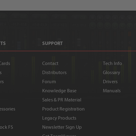
TS
SUPPORT
Cards
Contact
Tech Info
s
Distributors
Glossary
rs
Forum
Drivers
Knowledge Base
Manuals
Sales & PR Material
ssories
Product Registration
e
Legacy Products
ock FS
Newsletter Sign Up