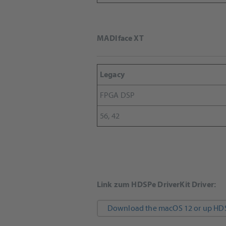
MADIface XT
Legacy
FPGA DSP
56, 42
Link zum HDSPe DriverKit Driver:
Download the macOS 12 or up HDSP