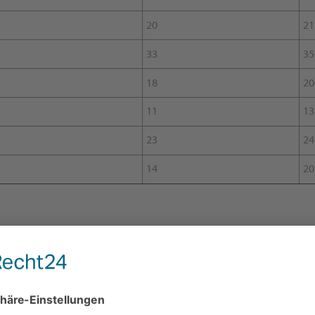
20
21
33
35
18
20
11
13
23
24
14
20
Iface XT und HDSPe MADI FX:
ads/fut_hdspe_fx_mac.zip
he latest revision: