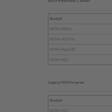
HDSPe Revision 2 series
Modell
HDSPe MADI
HDSPe AIO Pro
HDSPe RayDAT
HDSPe AES
Legacy HDSPe series
Modell
HDSPe PCI