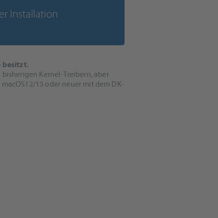
 besitzt.
 bisherigen Kernel-Treibern, aber
r macOS12/13 oder neuer mit dem DK-