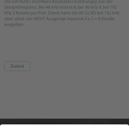
Die mit ADAT erzielbare Kanalzahl ist abhängig von der
Samplefrequenz. Bei 48 kHz sind es 8, bei 96 kHz 4, bei 192
kHz 2 Kanäle pro Port. Damit kann der M-32 AD bei 192 kHz
über seine vier ADAT Ausgänge maximal 4 x 2 = 8 Kanäle
ausgeben.
Zurück