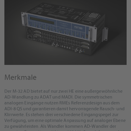
Merkmale
Der M-32 AD bietet auf nur zwei HE eine außergewöhnliche
AD-Wandlung zu ADAT und MADI. Die symmetrischen
analogen Eingänge nutzen RMEs Referenzdesign aus dem
ADI-8 QS und garantieren damit hervorragende Rausch- und
Klirrwerte. Es stehen drei verschiedene Eingangspegel zur
Verfügung, um eine optimale Anpassung auf analoger Ebene
zu gewährleisten. Als Wandler kommen AD-Wandler der