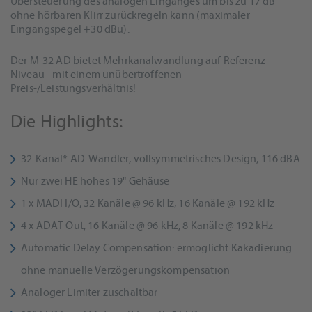
Übersteuerung des analogen Einganges um bis zu 17 dB
ohne hörbaren Klirr zurückregeln kann (maximaler
Eingangspegel +30 dBu).
Der M-32 AD bietet Mehrkanalwandlung auf Referenz-
Niveau - mit einem unübertroffenen
Preis-/Leistungsverhältnis!
Die Highlights:
32-Kanal* AD-Wandler, vollsymmetrisches Design, 116 dBA
Nur zwei HE hohes 19" Gehäuse
1 x MADI I/O, 32 Kanäle @ 96 kHz, 16 Kanäle @ 192 kHz
4 x ADAT Out, 16 Kanäle @ 96 kHz, 8 Kanäle @ 192 kHz
Automatic Delay Compensation: ermöglicht Kakadierung
ohne manuelle Verzögerungskompensation
Analoger Limiter zuschaltbar