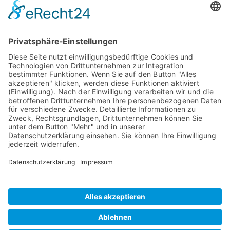
STARTSEITE
PRODUKTE
SUPPORT
News
PCI / PCI Express
Kontakt
Artists
Interfaces
Distributoren
Unternehmen
Wandler
RME Forum
Produktvergleich
MADI
Knowledge Base
Mic Preamps
Media Material
RME Zubehör
Produktregistrieru
Software
Ehemalige
Produkte
SteadyClock FS
Download
TeamViewer
Tech-Info
Impressum
Glossar
Nutzungsbedingungen