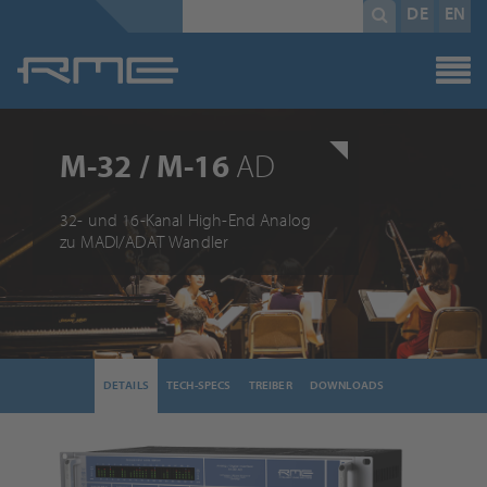
Pflichtfeld
Suchbegriff
*
DE
EN
M-32 / M-16
AD
32- und 16-Kanal High-End Analog
zu MADI/ADAT Wandler
DETAILS
TECH-SPECS
TREIBER
DOWNLOADS