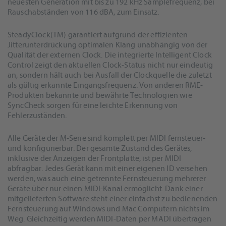
neuesten Generation mit bis zu 192 kHz Samplefrequenz, bei
Rauschabständen von 116 dBA, zum Einsatz.
SteadyClock(TM) garantiert aufgrund der effizienten
Jitterunterdrückung optimalen Klang unabhängig von der
Qualität der externen Clock. Die integrierte Intelligent Clock
Control zeigt den aktuellen Clock-Status nicht nur eindeutig
an, sondern hält auch bei Ausfall der Clockquelle die zuletzt
als gültig erkannte Eingangsfrequenz. Von anderen RME-
Produkten bekannte und bewährte Technologien wie
SyncCheck sorgen für eine leichte Erkennung von
Fehlerzuständen.
Alle Geräte der M-Serie sind komplett per MIDI fernsteuer-
und konfigurierbar. Der gesamte Zustand des Gerätes,
inklusive der Anzeigen der Frontplatte, ist per MIDI
abfragbar. Jedes Gerät kann mit einer eigenen ID versehen
werden, was auch eine getrennte Fernsteuerung mehrerer
Geräte über nur einen MIDI-Kanal ermöglicht. Dank einer
mitgelieferten Software steht einer einfachst zu bedienenden
Fernsteuerung auf Windows und Mac Computern nichts im
Weg. Gleichzeitig werden MIDI-Daten per MADI übertragen