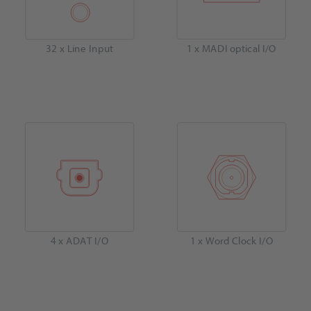
32 x Line Input
1 x MADI optical I/O
4 x ADAT I/O
1 x Word Clock I/O