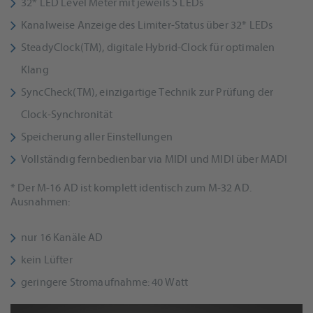
32* LED Level Meter mit jeweils 5 LEDs
Kanalweise Anzeige des Limiter-Status über 32* LEDs
SteadyClock(TM), digitale Hybrid-Clock für optimalen
Klang
SyncCheck(TM), einzigartige Technik zur Prüfung der
Clock-Synchronität
Speicherung aller Einstellungen
Vollständig fernbedienbar via MIDI und MIDI über MADI
* Der M-16 AD ist komplett identisch zum M-32 AD.
Ausnahmen:
nur 16 Kanäle AD
kein Lüfter
geringere Stromaufnahme: 40 Watt