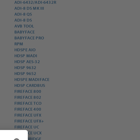
ADI-6432/ADI-6432R
ADI-8 DS MK III
ADI-8 QS
ADI-8 DS
AVB TOOL
BABYFACE
BABYFACE PRO
RPM
HDSPE AIO
HDSP MADI
HDSP AES-32
HDSP 9632
HDSP 9652
HDSPE MADIFACE
HDSP CARDBUS
FIREFACE 800
FIREFACE 802
FIREFACE TCO
FIREFACE 400
FIREFACE UFX
FIREFACE UFX+
FIREFACE UC
FIREFACE UCX
MADI BRIDGE