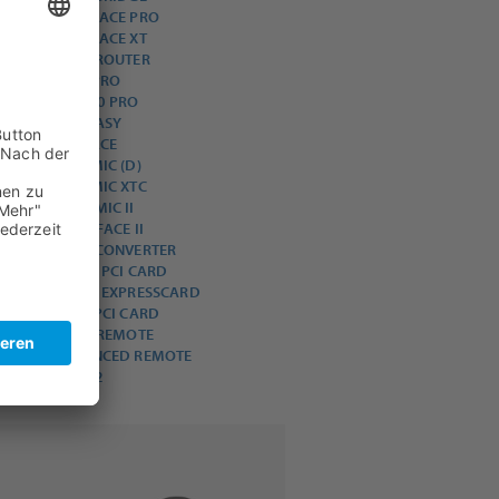
MADIFACE PRO
MADIFACE XT
MADI ROUTER
M-32 PRO
M-1610 PRO
MICSTASY
DIGIFACE
OCTAMIC (D)
OCTAMIC XTC
QUADMIC II
MULTIFACE II
MADI CONVERTER
HDSPE PCI CARD
HDSPE EXPRESSCARD
HDSP PCI CARD
BASIC REMOTE
ADVANCED REMOTE
BOB-32