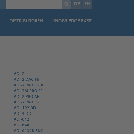
Pflichtfeld
Suchbegriff
*
DE
EN
S
DISTRIBUTOREN
KNOWLEDGE BASE
ADI-2
ADI-2 DAC FS
ADI-2 PRO FS BE
ADI-2/4 PRO SE
ADI-2 PRO AE
ADI-2 PRO FS
ADI-192 DD
ADI-4 DD
ADI-642
ADI-648
ADI-6432R BNC