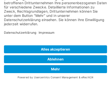
Mic Preamps
Media Material
RME Zubehör
Produktregistrieru
Software
Ehemalige
Produkte
SteadyClock FS
Download
TeamViewer
Tech-Info
Impressum
Glossar
Nutzungsbedingungen
Downloads
Datenschutz
Handbücher