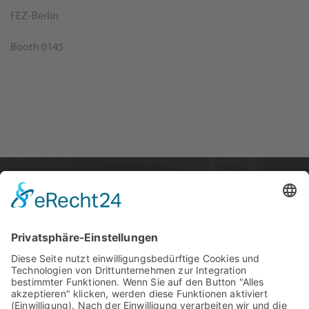
FEZ-Berlin
Booth 0145
STARTSEITE
PRODUKTE
SUPPORT
News
PCI / PCI Express
Kontakt
Artists
Interfaces
Distributoren
Unternehmen
Wandler
RME Forum
Produktvergleich
MADI
Knowledge Base